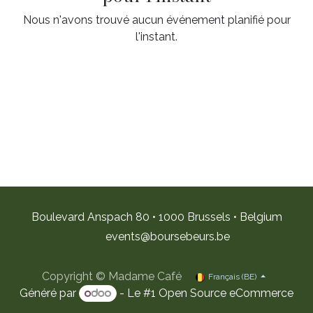
Nous n'avons trouvé aucun événement planifié pour
l'instant.
Boulevard Anspach 80 • 1000 Brussels • Belgium
e
vents@boursebeurs.be
Copyright © Madame Café
Français (BE)
Généré par
- Le #1
Open Source eCommerce